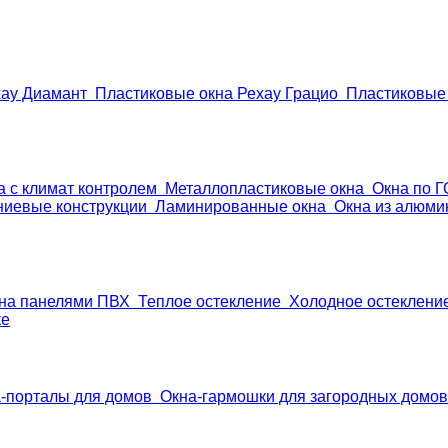
хау Диамант
Пластиковые окна Рехау Грацио
Пластиковые 
а с климат контролем
Металлопластиковые окна
Окна по 
иевые конструкции
Ламинированные окна
Окна из алюми
она панелями ПВХ
Теплое остекление
Холодное остеклени
ке
-порталы для домов
Окна-гармошки для загородных домов