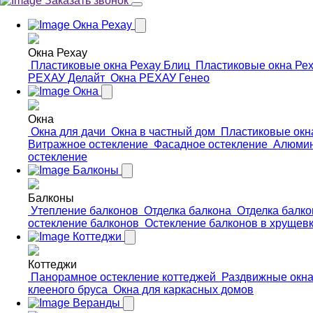
Заказать звонок
Окна Рехау
Окна Рехау
Пластиковые окна Рехау Блиц
Пластиковые окна Ре
РЕХАУ Делайт
Окна РЕХАУ Генео
Окна
Окна
Окна для дачи
Окна в частный дом
Пластиковые окн
Витражное остекление
Фасадное остекление
Алюмин
остекление
Балконы
Балконы
Утепление балконов
Отделка балкона
Отделка балк
остекление балконов
Остекление балконов в хрущев
Коттеджи
Коттеджи
Панорамное остекление коттеджей
Раздвижные окна
клееного бруса
Окна для каркасных домов
Веранды