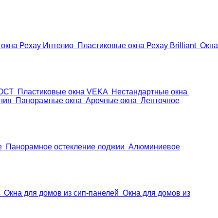
окна Рехау Интелио
Пластиковые окна Рехау Brilliant
Окна
ГОСТ
Пластиковые окна VEKA
Нестандартные окна
ния
Панорамные окна
Арочные окна
Ленточное
е
Панорамное остекление лоджии
Алюминиевое
Окна для домов из сип-панелей
Окна для домов из