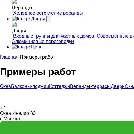
Веранды
Холодное остекление веранды
Двери
Двери
Входные группы для частных домов
Современные вх
Алюминиевые перегородки
Цены
Главная
Примеры работ
Примеры работ
Окна
Балконы-лоджии
Коттеджи
Веранды-террасы
Двери
Окн
+7
Окна Инелио 80
г. Москва